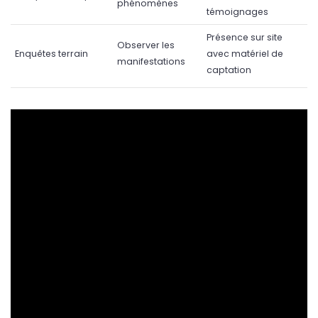
phénomènes
témoignages
Présence sur site
Observer les
Enquêtes terrain
avec matériel de
manifestations
captation