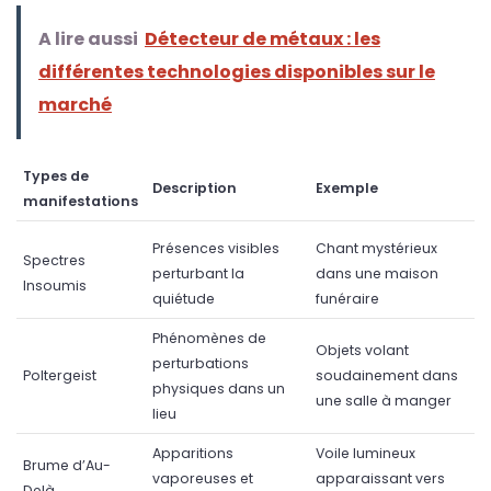
A lire aussi
Détecteur de métaux : les
différentes technologies disponibles sur le
marché
Types de
Description
Exemple
manifestations
Présences visibles
Chant mystérieux
Spectres
perturbant la
dans une maison
Insoumis
quiétude
funéraire
Phénomènes de
Objets volant
perturbations
Poltergeist
soudainement dans
physiques dans un
une salle à manger
lieu
Apparitions
Voile lumineux
Brume d’Au-
vaporeuses et
apparaissant vers
Delà