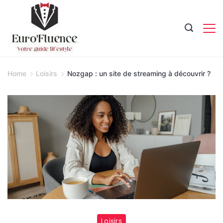
Skip
to
content
Magazine.
Home
Loisirs
Nozgap : un site de streaming à découvrir ?
Loisirs