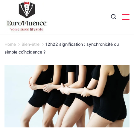
Skip
to
content
Magazine.
Home
Bien-être
12h22 signification : synchronicité ou
simple coïncidence ?