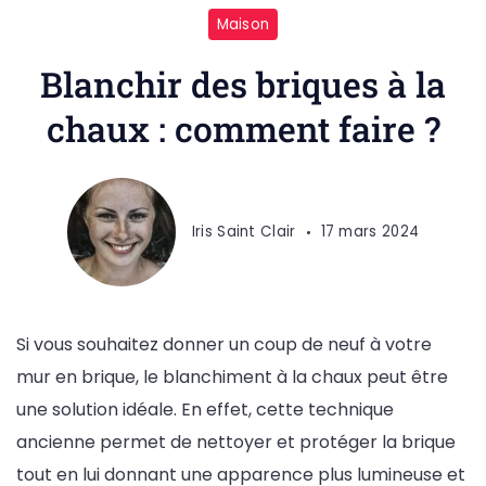
Blanchir
Maison
des
briques
Blanchir des briques à la
à
chaux : comment faire ?
la
chaux
:
la
Iris Saint Clair
17 mars 2024
méthode
efficace
pour
Si vous souhaitez donner un coup de neuf à votre
un
mur en brique, le blanchiment à la chaux peut être
résultat
une solution idéale. En effet, cette technique
impeccable
ancienne permet de nettoyer et protéger la brique
tout en lui donnant une apparence plus lumineuse et