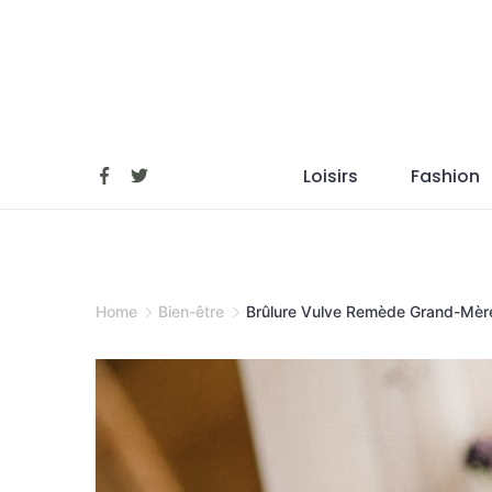
Skip
to
content
Loisirs
Fashion
Home
Bien-être
Brûlure Vulve Remède Grand-Mère :