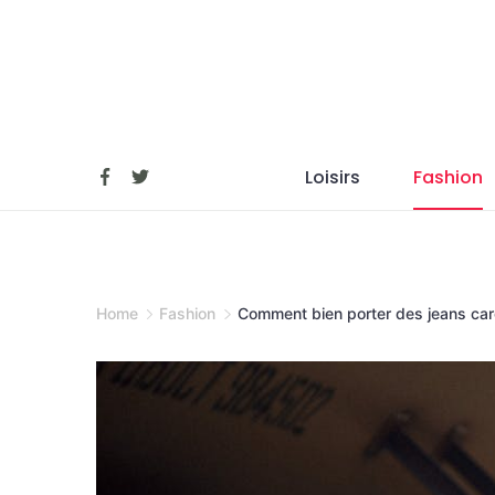
Skip
to
content
Loisirs
Fashion
Home
Fashion
Comment bien porter des jeans ca