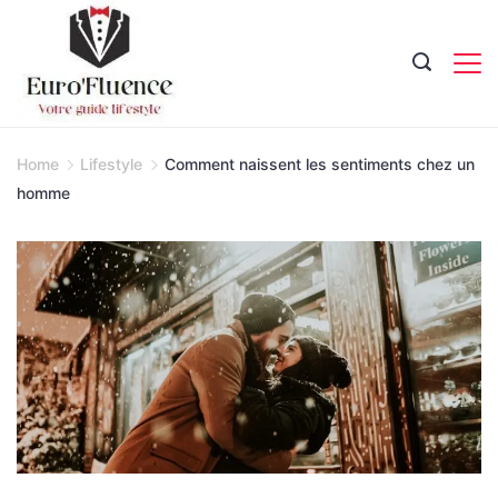
Skip
to
content
Magazine.
Home
Lifestyle
Comment naissent les sentiments chez un
homme