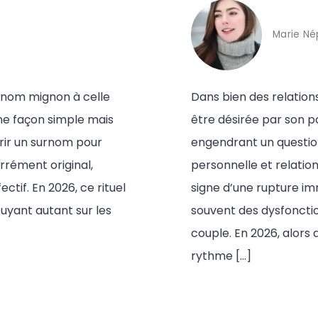
Marie Né
urnom mignon à celle
Dans bien des relation
ne façon simple mais
être désirée par son p
ffrir un surnom pour
engendrant un questi
rrément original,
personnelle et relatio
ctif. En 2026, ce rituel
signe d’une rupture im
puyant autant sur les
souvent des dysfoncti
couple. En 2026, alors
rythme […]