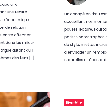
cabulaire
nt une réalité
Un canapé en tissu es
vie économique.
accueillant nos moment
té, de relation
pauses lecture. Pourtan
e entre affect et
petites catastrophes d
ant dans les milieux
de stylo, miettes incru
rigue autant qu’il
d’envisager un rempla
êmes des liens […]
naturelles et économiq
Bien-être