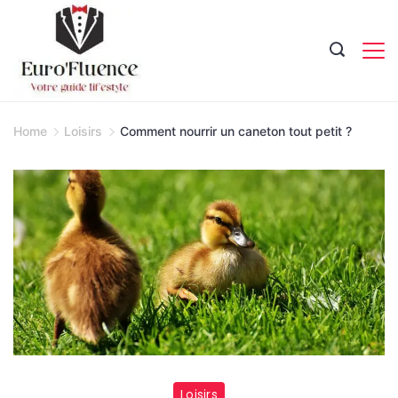
Skip
to
content
Magazine.
Home
Loisirs
Comment nourrir un caneton tout petit ?
Loisirs