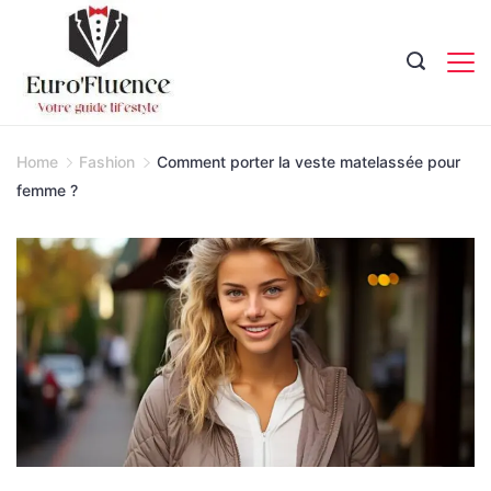
Skip
to
content
Magazine.
Home
Fashion
Comment porter la veste matelassée pour
femme ?