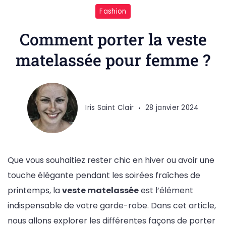
La
Fashion
veste
matelassée
Comment porter la veste
pour
matelassée pour femme ?
femme
:
le
secret
Iris Saint Clair
28 janvier 2024
pour
un
look
Que vous souhaitiez rester chic en hiver ou avoir une
stylé
touche élégante pendant les soirées fraîches de
et
printemps, la
veste matelassée
est l’élément
confortable
indispensable de votre garde-robe. Dans cet article,
nous allons explorer les différentes façons de porter