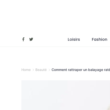
Skip
to
content
Loisirs
Fashion
Home
Beauté
Comment rattraper un balayage raté 