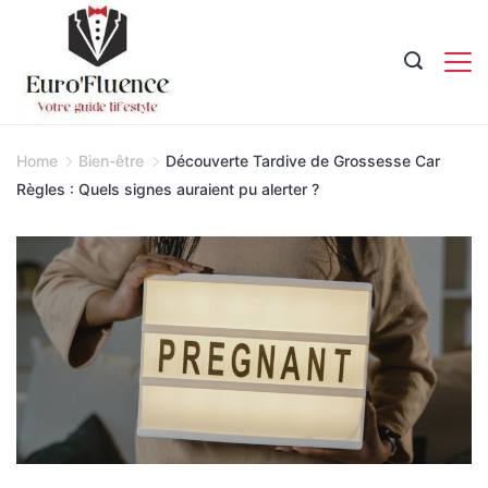
Skip
to
content
Magazine.
Home
Bien-être
Découverte Tardive de Grossesse Car
Règles : Quels signes auraient pu alerter ?