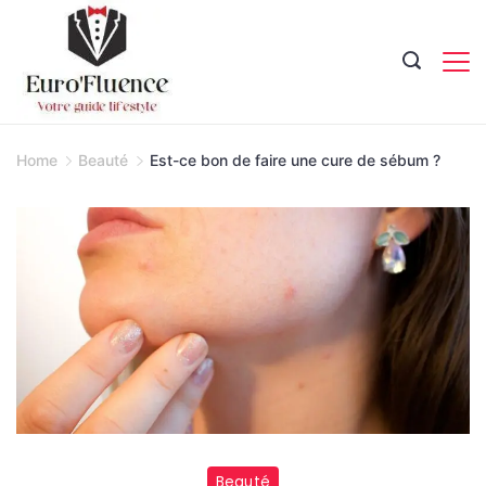
Skip
to
content
Magazine.
Home
Beauté
Est-ce bon de faire une cure de sébum ?
Beauté