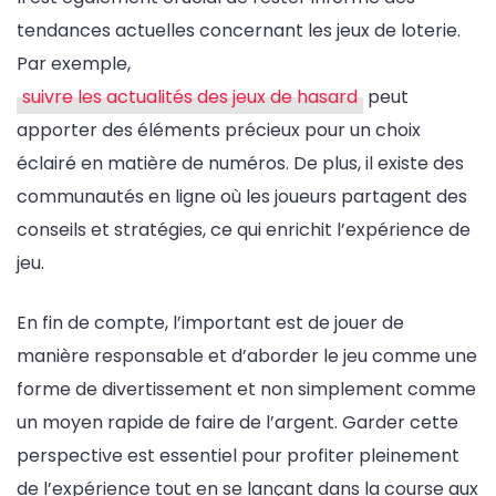
tendances actuelles concernant les jeux de loterie.
Par exemple,
suivre les actualités des jeux de hasard
peut
apporter des éléments précieux pour un choix
éclairé en matière de numéros. De plus, il existe des
communautés en ligne où les joueurs partagent des
conseils et stratégies, ce qui enrichit l’expérience de
jeu.
En fin de compte, l’important est de jouer de
manière responsable et d’aborder le jeu comme une
forme de divertissement et non simplement comme
un moyen rapide de faire de l’argent. Garder cette
perspective est essentiel pour profiter pleinement
de l’expérience tout en se lançant dans la course aux