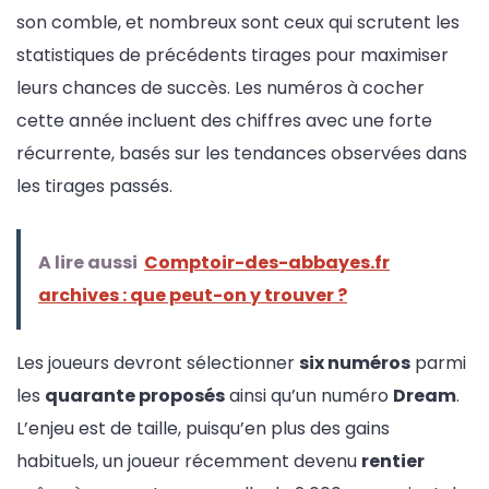
son comble, et nombreux sont ceux qui scrutent les
statistiques de précédents tirages pour maximiser
leurs chances de succès. Les numéros à cocher
cette année incluent des chiffres avec une forte
récurrente, basés sur les tendances observées dans
les tirages passés.
A lire aussi
Comptoir-des-abbayes.fr
archives : que peut-on y trouver ?
Les joueurs devront sélectionner
six numéros
parmi
les
quarante proposés
ainsi qu’un numéro
Dream
.
L’enjeu est de taille, puisqu’en plus des gains
habituels, un joueur récemment devenu
rentier