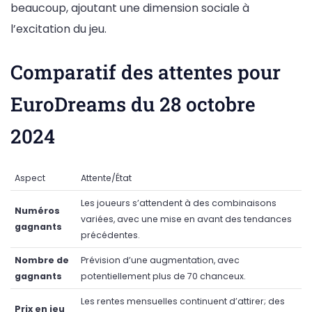
beaucoup, ajoutant une dimension sociale à
l’excitation du jeu.
Comparatif des attentes pour
EuroDreams du 28 octobre
2024
Aspect
Attente/État
Les joueurs s’attendent à des combinaisons
Numéros
variées, avec une mise en avant des tendances
gagnants
précédentes.
Nombre de
Prévision d’une augmentation, avec
gagnants
potentiellement plus de 70 chanceux.
Les rentes mensuelles continuent d’attirer; des
Prix en jeu