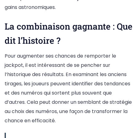
gains astronomiques.
La combinaison gagnante : Que
dit l’histoire ?
Pour augmenter ses chances de remporter le
jackpot, il est intéressant de se pencher sur
l’historique des résultats. En examinant les anciens
tirages, les joueurs peuvent identifier des tendances
et des numéros qui sortent plus souvent que
d’autres. Cela peut donner un semblant de stratégie
au choix des numéros, une façon de transformer la
chance en efficacité.