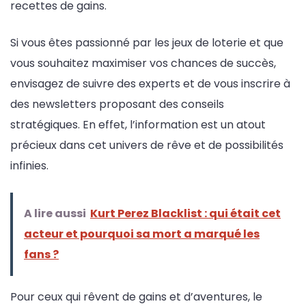
recettes de gains.
Si vous êtes passionné par les jeux de loterie et que
vous souhaitez maximiser vos chances de succès,
envisagez de suivre des experts et de vous inscrire à
des newsletters proposant des conseils
stratégiques. En effet, l’information est un atout
précieux dans cet univers de rêve et de possibilités
infinies.
A lire aussi
Kurt Perez Blacklist : qui était cet
acteur et pourquoi sa mort a marqué les
fans ?
Pour ceux qui rêvent de gains et d’aventures, le