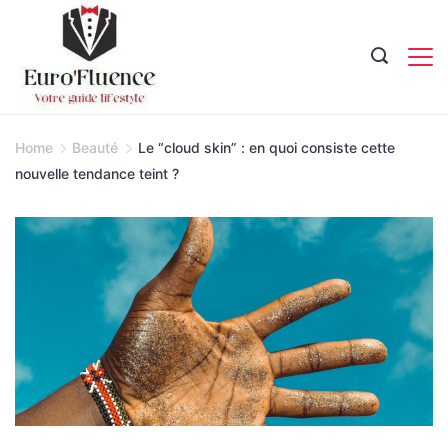
Skip
to
content
Magazine.
Home
Beauté
Le “cloud skin” : en quoi consiste cette
nouvelle tendance teint ?