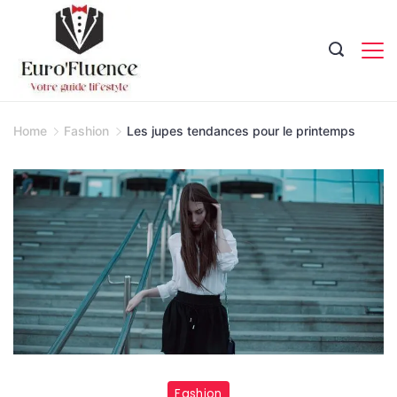
Skip
to
content
Magazine.
Home
Fashion
Les jupes tendances pour le printemps
Fashion