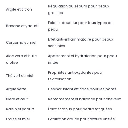
Régulation du sébum pour peaux
Argile et citron
grasses
Éclat et douceur pour tous types de
Banane et yaourt
peau
Effet anti-inflammatoire pour peaux
Curcuma et miel
sensibles
Aloe vera et huile
Apaisement et hydratation pour peau
d’olive
irritée
Propriétés antioxydantes pour
Thé vert et miel
revitalisation
Argile verte
Désincrustant efficace pour les pores
Bière et œuf
Renforcement et brillance pour cheveux
Raisin et yaourt
Éclat et tonus pour peaux fatiguées
Fraise et miel
Exfoliation douce pour texture unifiée