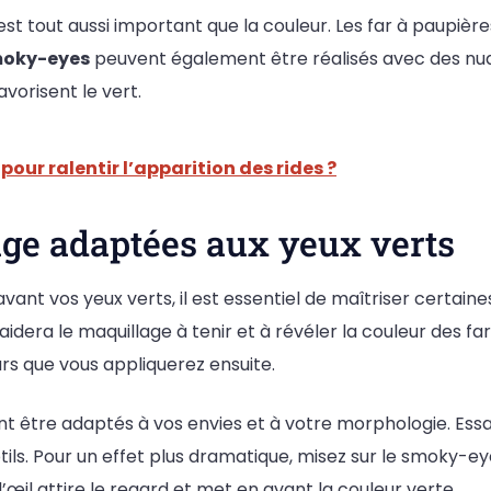
st tout aussi important que la couleur. Les far à paupiè
oky-eyes
peuvent également être réalisés avec des nuan
avorisent le vert.
 pour ralentir l’apparition des rides ?
ge adaptées aux yeux verts
avant vos yeux verts, il est essentiel de maîtriser certain
aidera le maquillage à tenir et à révéler la couleur des f
urs que vous appliquerez ensuite.
 être adaptés à vos envies et à votre morphologie. Essay
ils. Pour un effet plus dramatique, misez sur le smoky-e
l’œil attire le regard et met en avant la couleur verte.