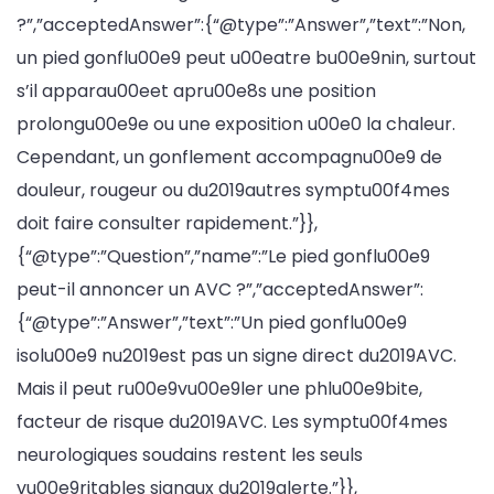
?”,”acceptedAnswer”:{“@type”:”Answer”,”text”:”Non,
un pied gonflu00e9 peut u00eatre bu00e9nin, surtout
s’il apparau00eet apru00e8s une position
prolongu00e9e ou une exposition u00e0 la chaleur.
Cependant, un gonflement accompagnu00e9 de
douleur, rougeur ou du2019autres symptu00f4mes
doit faire consulter rapidement.”}},
{“@type”:”Question”,”name”:”Le pied gonflu00e9
peut-il annoncer un AVC ?”,”acceptedAnswer”:
{“@type”:”Answer”,”text”:”Un pied gonflu00e9
isolu00e9 nu2019est pas un signe direct du2019AVC.
Mais il peut ru00e9vu00e9ler une phlu00e9bite,
facteur de risque du2019AVC. Les symptu00f4mes
neurologiques soudains restent les seuls
vu00e9ritables signaux du2019alerte.”}},