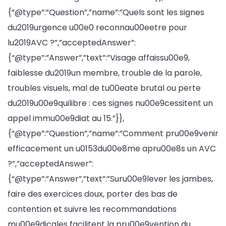
{“@type”:”Question”,”name”:”Quels sont les signes
du2019urgence u00e0 reconnau00eetre pour
lu2019AVC ?”,”acceptedAnswer”:
{“@type”:”Answer”,”text”:”Visage affaissu00e9,
faiblesse du2019un membre, trouble de la parole,
troubles visuels, mal de tu00eate brutal ou perte
du2019u00e9quilibre : ces signes nu00e9cessitent un
appel immu00e9diat au 15.”}},
{“@type”:”Question”,”name”:”Comment pru00e9venir
efficacement un u0153du00e8me apru00e8s un AVC
?”,”acceptedAnswer”:
{“@type”:”Answer”,”text”:”Suru00e9lever les jambes,
faire des exercices doux, porter des bas de
contention et suivre les recommandations
mu00e9dicales facilitent la pru00e9vention du