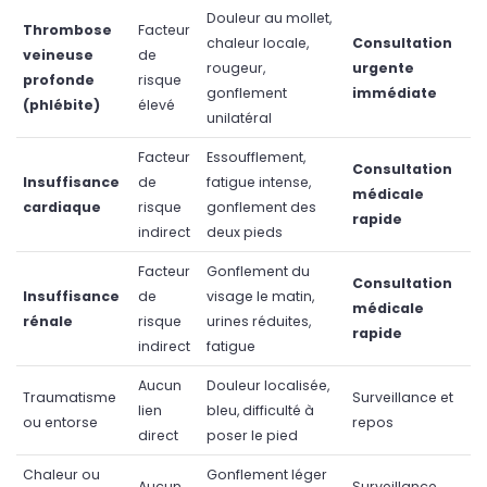
Douleur au mollet,
Thrombose
Facteur
chaleur locale,
Consultation
veineuse
de
rougeur,
urgente
profonde
risque
gonflement
immédiate
(phlébite)
élevé
unilatéral
Facteur
Essoufflement,
Consultation
Insuffisance
de
fatigue intense,
médicale
cardiaque
risque
gonflement des
rapide
indirect
deux pieds
Facteur
Gonflement du
Consultation
Insuffisance
de
visage le matin,
médicale
rénale
risque
urines réduites,
rapide
indirect
fatigue
Aucun
Douleur localisée,
Traumatisme
Surveillance et
lien
bleu, difficulté à
ou entorse
repos
direct
poser le pied
Chaleur ou
Gonflement léger
Aucun
Surveillance