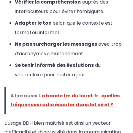
Vérifier la compréhension
auprès des
interlocuteurs pour éviter l’ambiguïté.
Adapter le ton
selon que le contexte est
formel ou informel.
Ne pas surcharger les messages
avec trop
d’acronymes simultanément.
Se tenir informé des évolutions
du
vocabulaire pour rester à jour.
A lire aussi
La bande fm du loiret.fr : quelles
fréquences radio écouter dans le Loiret ?
L’usage BDH bien maîtrisé est ainsi un vecteur
d’efficacité et d’inclusivité dans la communication.