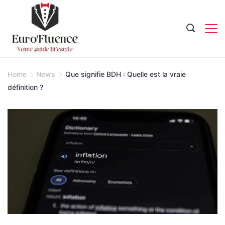
Skip
to
content
Magazine.
Home
News
Que signifie BDH : Quelle est la vraie
définition ?