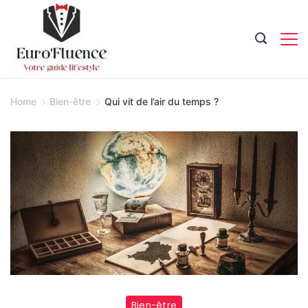
Skip
to
content
Magazine.
Home
Bien-être
Qui vit de l’air du temps ?
Bien-être