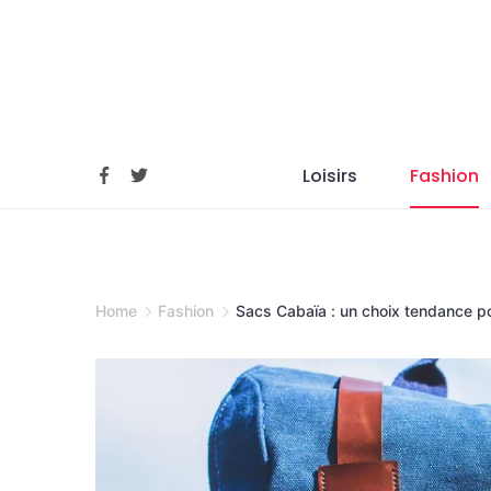
Skip
to
content
Loisirs
Fashion
Home
Fashion
Sacs Cabaïa : un choix tendance p