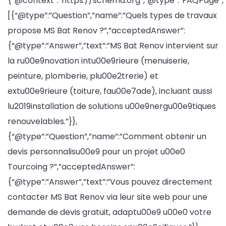
{“@context”:”https://schema.org”,”@type”:”FAQPage”,”
[{“@type”:”Question”,”name”:”Quels types de travaux
propose MS Bat Renov ?”,”acceptedAnswer”:
{“@type”:”Answer”,”text”:”MS Bat Renov intervient sur
la ru00e9novation intu00e9rieure (menuiserie,
peinture, plomberie, plu00e2trerie) et
extu00e9rieure (toiture, fau00e7ade), incluant aussi
lu2019installation de solutions u00e9nergu00e9tiques
renouvelables.”}},
{“@type”:”Question”,”name”:”Comment obtenir un
devis personnalisu00e9 pour un projet u00e0
Tourcoing ?”,”acceptedAnswer”:
{“@type”:”Answer”,”text”:”Vous pouvez directement
contacter MS Bat Renov via leur site web pour une
demande de devis gratuit, adaptu00e9 u00e0 votre