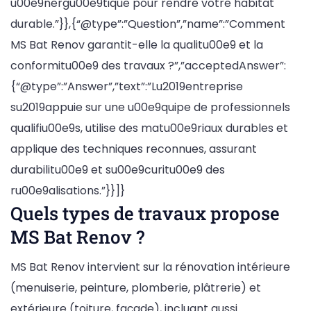
u00e9nergu00e9tique pour rendre votre habitat
durable.”}},{“@type”:”Question”,”name”:”Comment
MS Bat Renov garantit-elle la qualitu00e9 et la
conformitu00e9 des travaux ?”,”acceptedAnswer”:
{“@type”:”Answer”,”text”:”Lu2019entreprise
su2019appuie sur une u00e9quipe de professionnels
qualifiu00e9s, utilise des matu00e9riaux durables et
applique des techniques reconnues, assurant
durabilitu00e9 et su00e9curitu00e9 des
ru00e9alisations.”}}]}
Quels types de travaux propose
MS Bat Renov ?
MS Bat Renov intervient sur la rénovation intérieure
(menuiserie, peinture, plomberie, plâtrerie) et
extérieure (toiture, façade), incluant aussi