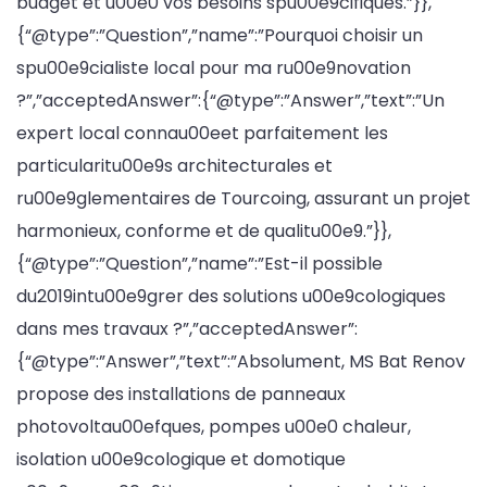
budget et u00e0 vos besoins spu00e9cifiques.”}},
{“@type”:”Question”,”name”:”Pourquoi choisir un
spu00e9cialiste local pour ma ru00e9novation
?”,”acceptedAnswer”:{“@type”:”Answer”,”text”:”Un
expert local connau00eet parfaitement les
particularitu00e9s architecturales et
ru00e9glementaires de Tourcoing, assurant un projet
harmonieux, conforme et de qualitu00e9.”}},
{“@type”:”Question”,”name”:”Est-il possible
du2019intu00e9grer des solutions u00e9cologiques
dans mes travaux ?”,”acceptedAnswer”:
{“@type”:”Answer”,”text”:”Absolument, MS Bat Renov
propose des installations de panneaux
photovoltau00efques, pompes u00e0 chaleur,
isolation u00e9cologique et domotique