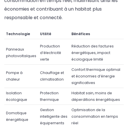
consommation en temps réel, maximisant ainsi les
économies et contribuant à un habitat plus
responsable et connecté.
Technologie
Utilité
Bénéfices
Production
Réduction des factures
Panneaux
d’électricité
énergétiques, impact
photovoltaïques
verte
écologique limité
Confort thermique optimal
Pompe à
Chauffage et
et économies d’énergie
chaleur
climatisation
significatives
Isolation
Protection
Habitat sain, moins de
écologique
thermique
déperditions énergétiques
Gestion
Optimisation de la
Domotique
intelligente des
consommation en temps
énergétique
équipements
réel