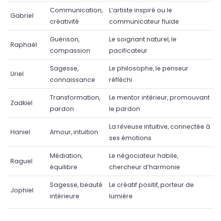
Communication,
L’artiste inspiré ou le
Gabriel
créativité
communicateur fluide
Guérison,
Le soignant naturel, le
Raphaël
compassion
pacificateur
Sagesse,
Le philosophe, le penseur
Uriel
connaissance
réfléchi
Transformation,
Le mentor intérieur, promouvant
Zadkiel
pardon
le pardon
La rêveuse intuitive, connectée à
Haniel
Amour, intuition
ses émotions
Médiation,
Le négociateur habile,
Raguel
équilibre
chercheur d’harmonie
Sagesse, beauté
Le créatif positif, porteur de
Jophiel
intérieure
lumière