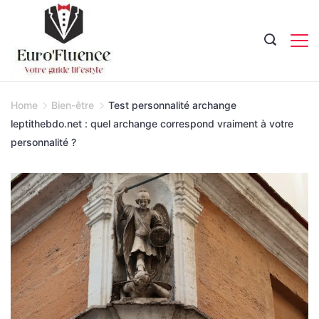
Skip
to
content
Magazine.
Home
Bien-être
Test personnalité archange
leptithebdo.net : quel archange correspond vraiment à votre
personnalité ?