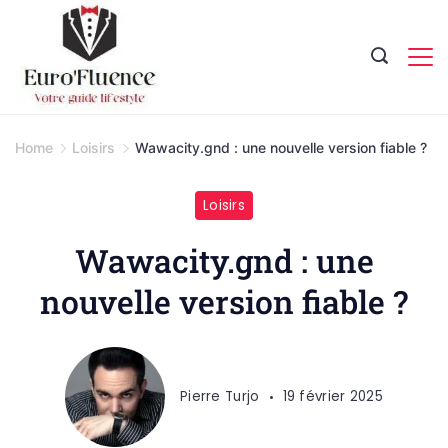
Skip
to
content
Magazine.
Home
Loisirs
Wawacity.gnd : une nouvelle version fiable ?
Loisirs
Wawacity.gnd : une
nouvelle version fiable ?
Pierre Turjo
19 février 2025