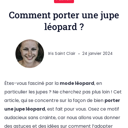
le
style
Comment porter une jupe
félin
léopard ?
:
conseils
pour
bien
Iris Saint Clair
24 janvier 2024
porter
une
jupe
Êtes-vous fasciné par la
mode léopard
, en
léopard
particulier les jupes ? Ne cherchez pas plus loin ! Cet
article, qui se concentre sur la façon de bien
porter
une jupe léopard
, est fait pour vous. Osez ce motif
audacieux sans crainte, car nous allons vous donner
des astuces et des idées sur comment l’adopter