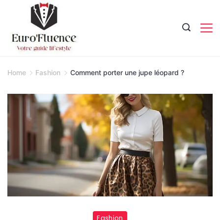
Skip
to
content
Magazine.
Home
Fashion
Comment porter une jupe léopard ?
Dompter
Fashion