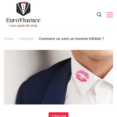
Skip
to
content
Magazine.
Home
Lifestyle
Comment se sent un homme infidèle ?
Lifestyle