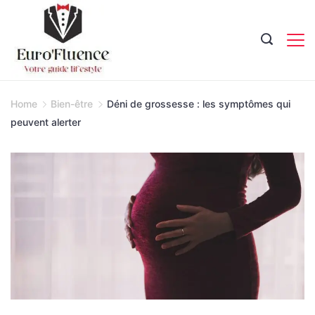
Skip
to
content
Magazine.
Home
Bien-être
Déni de grossesse : les symptômes qui
peuvent alerter