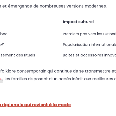
le et émergence de nombreuses versions modernes.
Impact culturel
ébec
Premiers pas vers les Lutine
elf
Popularisation international
ssement des rituels
Boîtes et accessoires innov
u folklore contemporain qui continue de se transmettre et d
s
, les familles disposent d’un accès inédit aux meilleure
é régionale qui revient à la mode