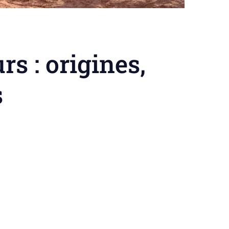
rs : origines,
s