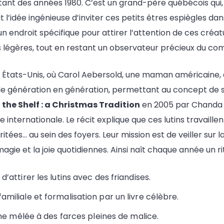
ant des années 1980. C’est un grand-père québécois qui, 
l’idée ingénieuse d’inviter ces petits êtres espiègles dan
un endroit spécifique pour attirer l’attention de ces créat
es légères, tout en restant un observateur précieux du c
tats-Unis, où Carol Aebersold, une maman américaine, ada
e génération en génération, permettant au concept de se
n the Shelf : a Christmas Tradition
en 2005 par Chanda Bel
 internationale. Le récit explique que ces lutins travaillen
ées… au sein des foyers. Leur mission est de veiller sur 
magie et la joie quotidiennes. Ainsi naît chaque année un r
’attirer les lutins avec des friandises.
amiliale et formalisation par un livre célèbre.
ne mêlée à des farces pleines de malice.