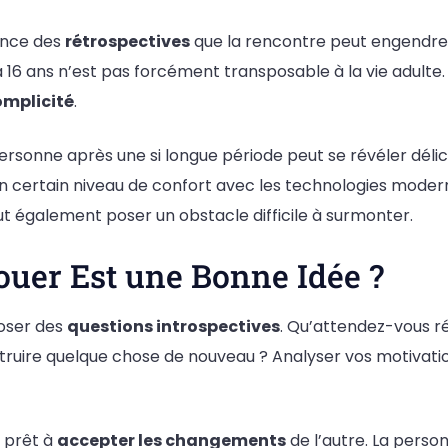
ence des
rétrospectives
que la rencontre peut engendrer
à 16 ans n’est pas forcément transposable à la vie adulte
omplicité
.
onne après une si longue période peut se révéler délicat
n certain niveau de confort avec les technologies moderne
t également poser un obstacle difficile à surmonter.
uer Est une Bonne Idée ?
poser des
questions introspectives
. Qu’attendez-vous r
truire quelque chose de nouveau ? Analyser vos motivati
s prêt à
accepter les changements
de l’autre. La perso