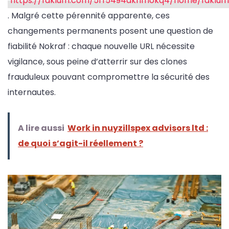
https://faklum.com/5rf5494dkhmokq4/home/faklum
. Malgré cette pérennité apparente, ces
changements permanents posent une question de
fiabilité Nokraf : chaque nouvelle URL nécessite
vigilance, sous peine d’atterrir sur des clones
frauduleux pouvant compromettre la sécurité des
internautes.
A lire aussi
Work in nuyzillspex advisors ltd :
de quoi s’agit-il réellement ?