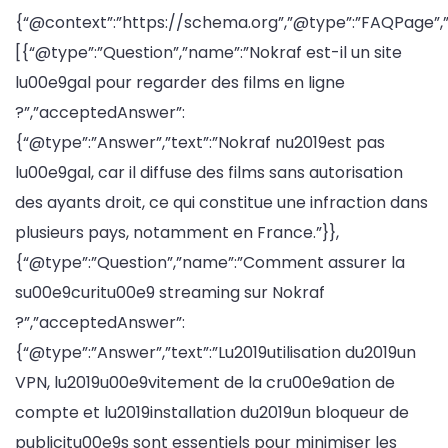
{“@context”:”https://schema.org”,”@type”:”FAQPage”,”
[{“@type”:”Question”,”name”:”Nokraf est-il un site
lu00e9gal pour regarder des films en ligne
?”,”acceptedAnswer”:
{“@type”:”Answer”,”text”:”Nokraf nu2019est pas
lu00e9gal, car il diffuse des films sans autorisation
des ayants droit, ce qui constitue une infraction dans
plusieurs pays, notamment en France.”}},
{“@type”:”Question”,”name”:”Comment assurer la
su00e9curitu00e9 streaming sur Nokraf
?”,”acceptedAnswer”:
{“@type”:”Answer”,”text”:”Lu2019utilisation du2019un
VPN, lu2019u00e9vitement de la cru00e9ation de
compte et lu2019installation du2019un bloqueur de
publicitu00e9s sont essentiels pour minimiser les