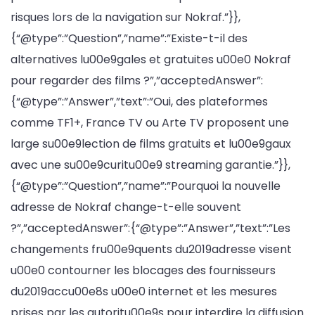
risques lors de la navigation sur Nokraf.”}},
{“@type”:”Question”,”name”:”Existe-t-il des
alternatives lu00e9gales et gratuites u00e0 Nokraf
pour regarder des films ?”,”acceptedAnswer”:
{“@type”:”Answer”,”text”:”Oui, des plateformes
comme TF1+, France TV ou Arte TV proposent une
large su00e9lection de films gratuits et lu00e9gaux
avec une su00e9curitu00e9 streaming garantie.”}},
{“@type”:”Question”,”name”:”Pourquoi la nouvelle
adresse de Nokraf change-t-elle souvent
?”,”acceptedAnswer”:{“@type”:”Answer”,”text”:”Les
changements fru00e9quents du2019adresse visent
u00e0 contourner les blocages des fournisseurs
du2019accu00e8s u00e0 internet et les mesures
prises par les autoritu00e9s pour interdire la diffusion