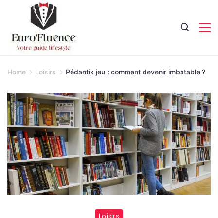
Skip
to
content
Magazine.
Home
Loisirs
Pédantix jeu : comment devenir imbatable ?
Loisirs