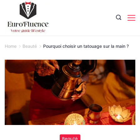
Skip
to
content
Magazine.
Home
Beauté
Pourquoi choisir un tatouage sur la main ?
Beauté