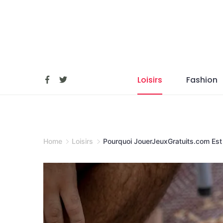
Skip
to
content
Loisirs
Fashion
Home
Loisirs
Pourquoi JouerJeuxGratuits.com Est