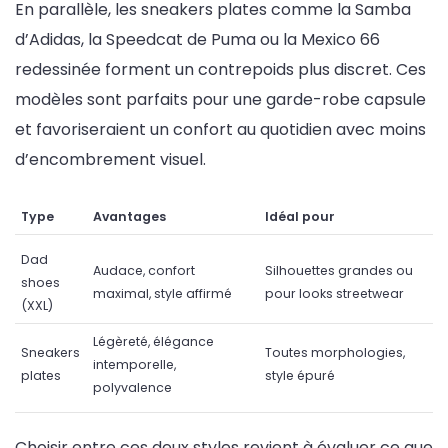
En parallèle, les sneakers plates comme la Samba
d’Adidas, la Speedcat de Puma ou la Mexico 66
redessinée forment un contrepoids plus discret. Ces
modèles sont parfaits pour une garde-robe capsule
et favoriseraient un confort au quotidien avec moins
d’encombrement visuel.
Type
Avantages
Idéal pour
Dad
Audace, confort
Silhouettes grandes ou
shoes
maximal, style affirmé
pour looks streetwear
(XXL)
Légèreté, élégance
Sneakers
Toutes morphologies,
intemporelle,
plates
style épuré
polyvalence
Choisir entre ces deux styles revient à évaluer ce que