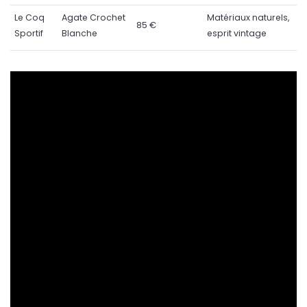
Le Coq
Agate Crochet
Matériaux naturels,
85 €
Sportif
Blanche
esprit vintage