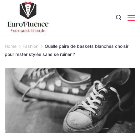
Skip
to
content
Magazine.
Home
Fashion
Quelle paire de baskets blanches choisir
pour rester stylée sans se ruiner ?