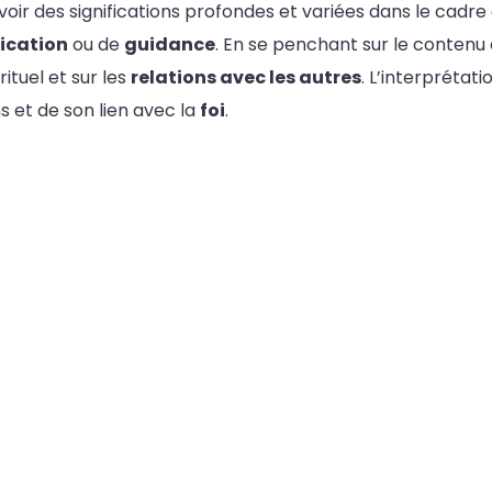
oir des significations profondes et variées dans le cadre 
fication
ou de
guidance
. En se penchant sur le contenu d
tuel et sur les
relations avec les autres
. L’interpréta
 et de son lien avec la
foi
.