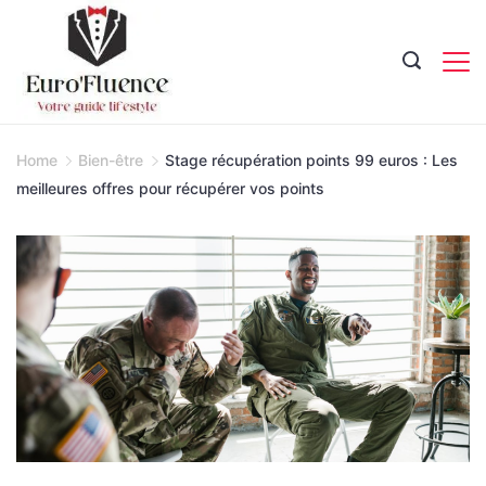
Skip
to
content
Magazine.
Home
Bien-être
Stage récupération points 99 euros : Les
meilleures offres pour récupérer vos points