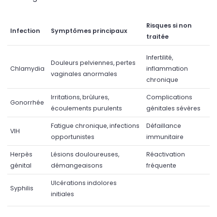
Risques si non
Infection
Symptômes principaux
traitée
Infertilité,
Douleurs pelviennes, pertes
Chlamydia
inflammation
vaginales anormales
chronique
Irritations, brûlures,
Complications
Gonorrhée
écoulements purulents
génitales sévères
Fatigue chronique, infections
Défaillance
VIH
opportunistes
immunitaire
Herpès
Lésions douloureuses,
Réactivation
génital
démangeaisons
fréquente
Ulcérations indolores
Syphilis
initiales