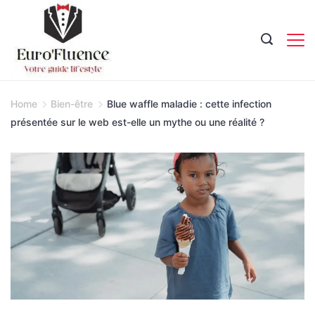
Skip
to
content
Magazine.
Home
Bien-être
Blue waffle maladie : cette infection
présentée sur le web est-elle un mythe ou une réalité ?