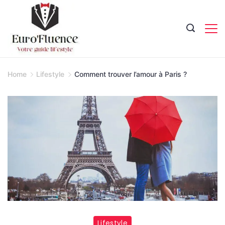
Skip
to
content
Magazine.
Home
Lifestyle
Comment trouver l’amour à Paris ?
Lifestyle