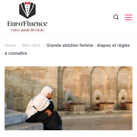
Skip
to
content
Magazine.
Home
Bien-être
Grande ablution femme : étapes et règles
à connaître